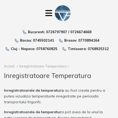
Bucuresti:
0726797907
/
0726674668
Bacau:
0745502141
Brasov:
0770894164
Cluj - Napoca:
0758760825
Timisoara:
0768925312
Acasă
Inregistratoare Temperatura
Inregistratoare Temperatura
Inregistratoarele de temperatura
au fost create pentru a
putea vizualiza temperaturile inregistrate pe perioada
transportului frigorifc.
Inregistratoarele de temperatur
a pot avea de la unul la
patru senzori de temperatura, fiecare inregistrand