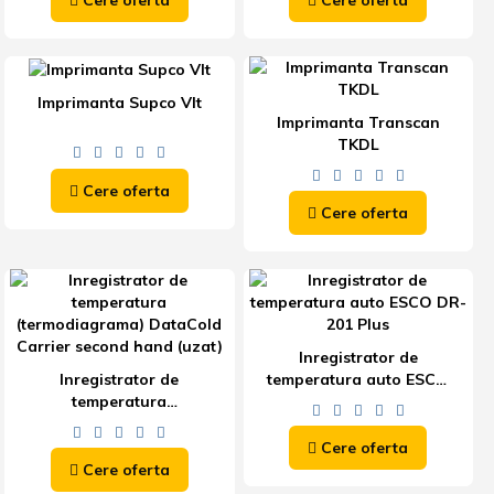
Cere oferta
Cere oferta
Imprimanta Supco Vlt
Imprimanta Transcan
TKDL
Cere oferta
Cere oferta
Inregistrator de
Inregistrator de
temperatura auto ESCO
temperatura
DR-201 Plus
(termodiagrama)
DataCold Carrier second
Cere oferta
hand (uzat)
Cere oferta